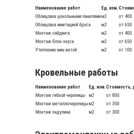
Наименование работ
Ед. изм.
Стоимо
Облицовка цокольными панелями
м2
от 400
Облицовка имитацией бруса
м2
от 650
Монтаж сайдинга
м2
от 400
Монтаж блок-хауса
м2
от 650
Утепление мин ватой
м2
от 100
Кровельные работы
Наименование работ
Ед. изм.
Стоимость, 
Монтаж гибкой черепицы
м2
от 800
Монтаж металлочерепицы
м2
от 350
Монтаж ондулина
м2
от 300