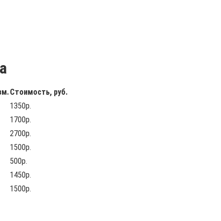
а
зм.
Стоимость, руб.
1350р.
1700р.
2700р.
1500р.
500р.
1450р.
1500р.