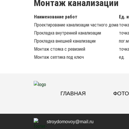
Монтаж канализации
Наименование работ
Ед. и
Проектирование канализации частного дома
точк
Прокладка внутренней канализации
точк
Прокладка внешней канализации
пог.м
Монтаж стояка с ревизией
точк
Монтаж септика под ключ
ед.
ГЛАВНАЯ
ФОТО
stroydomovoy@mail.ru