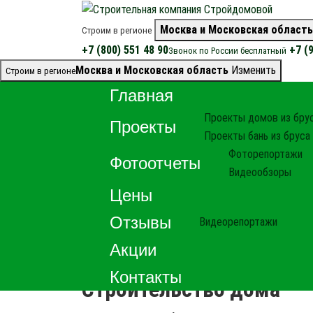
Москва и Московская область
Строим в регионе
+7 (800) 551 48 90
+7 (
Звонок по России бесплатный
Москва и Московская область
Изменить
Строим в регионе
Главная
Проекты домов из бру
Проекты
Проекты бань из бруса
Фоторепортажи
Фотоотчеты
Видеообзоры
Главная
>
Цены на строительство домов из бр
Цены
Цены на строитель
Отзывы
Видеорепортажи
Цены
Акции
Контакты
Строительство дома