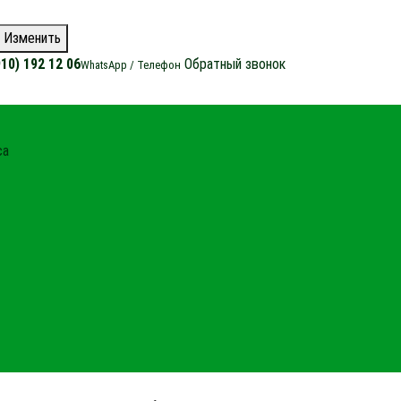
Изменить
910) 192 12 06
Обратный звонок
WhatsApp / Телефон
са
уса
ство домов из бруса