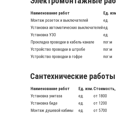
Электромонтажные ра
Наименование работ
Ед. изм
Монтаж розеток и выключателей
ед.
Установка автоматических выключателей
ед.
Установка УЗО
ед.
Прокладка проводки в кабель-канале
пог.м
Устройство проводки в штробе
пог.м
Устройство проводки в гофре
пог.м
Сантехнические работы
Наименование работ
Ед. изм.
Стоимость, 
Установка унитаза
ед.
от 1800
Установка биде
ед.
от 1200
Монтаж душевой кабины
ед.
от 5700